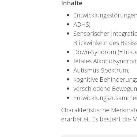
Inhalte
Entwicklungsstörungen
ADHS;
Sensorischer Integra
Blickwinkeln des Basi
Down-Syndrom (=Trisom
fetales Alkoholsyndro
Autismus-Spektrum;
kognitive Behinderung
verschiedene Bewegung
Entwicklungszusammenh
Charakteristische Merkmal
erarbeitet. Es besteht die