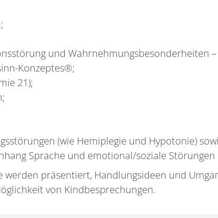
;
tionsstörung und Wahrnehmungsbesonderheiten – 
ssinn-Konzeptes®;
ie 21);
m;
;
sstörungen (wie Hemiplegie und Hypotonie) sow
ang Sprache und emotional/soziale Störungen a
e werden präsentiert, Handlungsideen und Umga
 Möglichkeit von Kindbesprechungen.