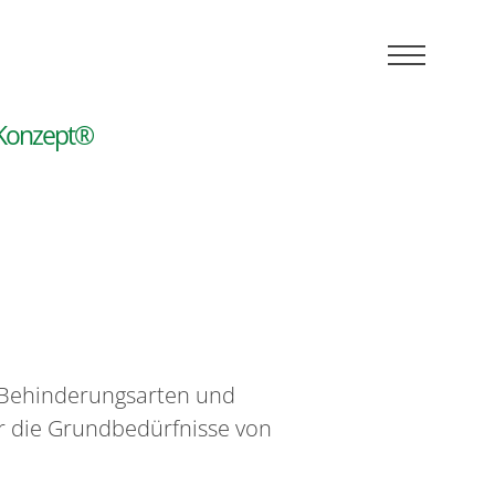
:
n-Konzept®
n Behinderungsarten und
ir die Grundbedürfnisse von