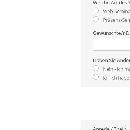
Welche Art des 
Web-Semina
Präsenz-Se
Gewünschte/r D
Haben Sie Änder
Nein - ich 
Ja - ich ha
Anrede / Titel *