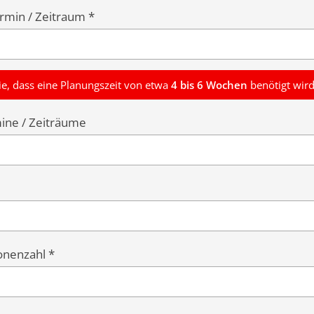
min / Zeitraum *
ie, dass eine Planungszeit von etwa
4 bis 6 Wochen
benötigt wird
mine / Zeiträume
onenzahl *