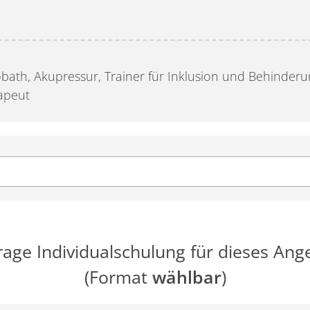
obath, Akupressur, Trainer für Inklusion und Behinderun
apeut
rage Individualschulung für dieses Ang
(Format
wählbar
)