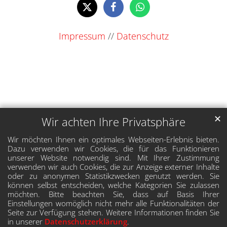
Impressum
//
Datenschutz
✕
Wir achten Ihre Privatsphäre
Wir möchten Ihnen ein optimales Webseiten-Erlebnis bieten.
Dazu verwenden wir Cookies, die für das Funktionieren
unserer Website notwendig sind. Mit Ihrer Zustimmung
verwenden wir auch Cookies, die zur Anzeige externer Inhalte
oder zu anonymen Statistikzwecken genutzt werden. Sie
können selbst entscheiden, welche Kategorien Sie zulassen
möchten. Bitte beachten Sie, dass auf Basis Ihrer
Einstellungen womöglich nicht mehr alle Funktionalitäten der
Seite zur Verfügung stehen. Weitere Informationen finden Sie
in unserer
Datenschutzerklärung
.